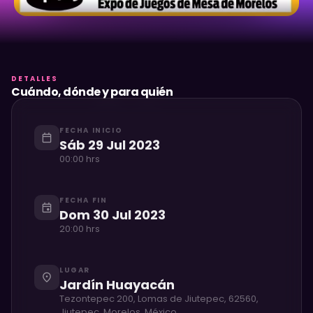
DETALLES
Cuándo, dónde y para quién
FECHA INICIO
calendar_today
Sáb 29 Jul 2023
00:00 hrs
FECHA FIN
event
Dom 30 Jul 2023
20:00 hrs
LUGAR
place
Jardín Huayacán
Tezontepec 200, Lomas de Jiutepec, 62560,
Jiutepec, Morelos, México